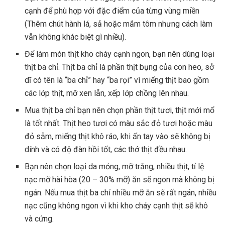
cạnh để phù hợp với đặc điểm của từng vùng miền
(Thêm chút hành lá, sả hoặc mắm tôm nhưng cách làm
vẫn không khác biệt gì nhiều).
Để làm món thịt kho cháy cạnh ngon, bạn nên dùng loại
thịt ba chỉ. Thịt ba chỉ là phần thịt bụng của con heo, sở
dĩ có tên là “ba chỉ” hay “ba rọi” vì miếng thịt bao gồm
các lớp thịt, mỡ xen lẫn, xếp lớp chồng lên nhau.
Mua thịt ba chỉ bạn nên chọn phần thịt tươi, thịt mới mổ
là tốt nhất. Thịt heo tươi có màu sắc đỏ tươi hoặc màu
đỏ sẫm, miếng thịt khô ráo, khi ấn tay vào sẽ không bị
dính và có độ đàn hồi tốt, các thớ thịt đều nhau.
Bạn nên chọn loại da mỏng, mỡ trắng, nhiều thịt, tỉ lệ
nạc mỡ hài hòa (20 – 30% mỡ) ăn sẽ ngon mà không bị
ngán. Nếu mua thịt ba chỉ nhiều mỡ ăn sẽ rất ngán, nhiều
nạc cũng không ngon vì khi kho cháy cạnh thịt sẽ khô
và cứng.