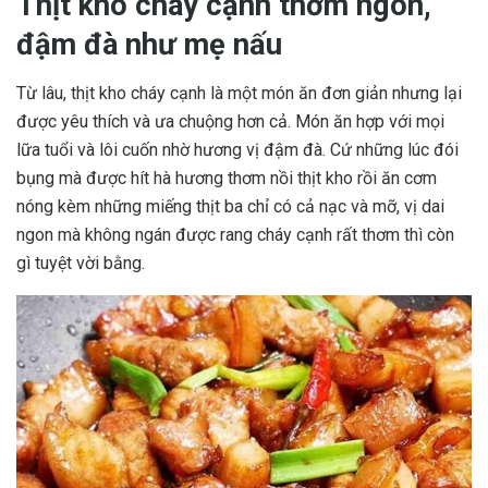
Thịt kho cháy cạnh thơm ngon,
đậm đà như mẹ nấu
Từ lâu, thịt kho cháy cạnh là một món ăn đơn giản nhưng lại
được yêu thích và ưa chuộng hơn cả. Món ăn hợp với mọi
lữa tuổi và lôi cuốn nhờ hương vị đậm đà. Cứ những lúc đói
bụng mà được hít hà hương thơm nồi thịt kho rồi ăn cơm
nóng kèm những miếng thịt ba chỉ có cả nạc và mỡ, vị dai
ngon mà không ngán được rang cháy cạnh rất thơm thì còn
gì tuyệt vời bằng.