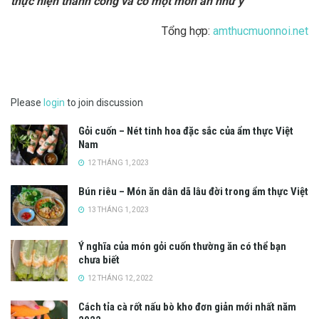
thực hiện thành công và có một món ăn như ý
Tổng hợp:
amthucmuonnoi.net
Please
login
to join discussion
Gỏi cuốn – Nét tinh hoa đặc sắc của ẩm thực Việt
Nam
12 THÁNG 1, 2023
Bún riêu – Món ăn dân dã lâu đời trong ẩm thực Việt
13 THÁNG 1, 2023
Ý nghĩa của món gỏi cuốn thường ăn có thể bạn
chưa biết
12 THÁNG 12, 2022
Cách tỉa cà rốt nấu bò kho đơn giản mới nhất năm