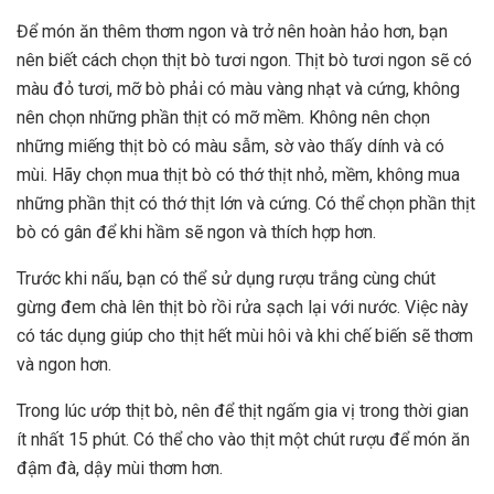
Để món ăn thêm thơm ngon và trở nên hoàn hảo hơn, bạn
nên biết cách chọn thịt bò tươi ngon. Thịt bò tươi ngon sẽ có
màu đỏ tươi, mỡ bò phải có màu vàng nhạt và cứng, không
nên chọn những phần thịt có mỡ mềm. Không nên chọn
những miếng thịt bò có màu sẫm, sờ vào thấy dính và có
mùi. Hãy chọn mua thịt bò có thớ thịt nhỏ, mềm, không mua
những phần thịt có thớ thịt lớn và cứng. Có thể chọn phần thịt
bò có gân để khi hầm sẽ ngon và thích hợp hơn.
Trước khi nấu, bạn có thể sử dụng rượu trắng cùng chút
gừng đem chà lên thịt bò rồi rửa sạch lại với nước. Việc này
có tác dụng giúp cho thịt hết mùi hôi và khi chế biến sẽ thơm
và ngon hơn.
Trong lúc ướp thịt bò, nên để thịt ngấm gia vị trong thời gian
ít nhất 15 phút. Có thể cho vào thịt một chút rượu để món ăn
đậm đà, dậy mùi thơm hơn.