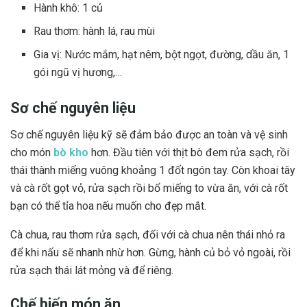
Hành khô: 1 củ
Rau thơm: hành lá, rau mùi
Gia vị: Nước mắm, hạt nêm, bột ngọt, đường, dầu ăn, 1
gói ngũ vị hương,…
Sơ chế nguyên liệu
Sơ chế nguyên liệu kỹ sẽ đảm bảo được an toàn và vệ sinh
cho món
bò kho
hơn. Đầu tiên với thịt bò đem rửa sạch, rồi
thái thành miếng vuông khoảng 1 đốt ngón tay. Còn khoai tây
và cà rốt gọt vỏ, rửa sạch rồi bổ miếng to vừa ăn, với cà rốt
bạn có thể tỉa hoa nếu muốn cho đẹp mắt.
Cà chua, rau thơm rửa sạch, đối với cà chua nên thái nhỏ ra
để khi nấu sẽ nhanh nhừ hơn. Gừng, hành củ bỏ vỏ ngoài, rồi
rửa sạch thái lát mỏng và để riêng.
Chế biến món ăn