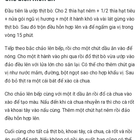
Đầu tiên là ướp thịt bò: Cho 2 thìa hạt nêm + 1/2 thìa hạt tiêu
+ nửa gói ngũ vị hương + một ít hành khô và vài lát gừng vào
thịt bò. Sau đó trộn đều hỗn hợp lên và để ngấm gia vị trong
vòng 15 phút.
Tiếp theo bắc chảo lên bếp, rồi cho một chút dầu ăn vào để
nóng. Cho một ít hành vào phi qua rồi đổ thịt bò vừa ướp vào
đảo đều lên với lửa lớn cho săn lại. Có thể cho thêm chút gia
vị như nước mắm, đường, bột ngọt sao cho hợp khẩu vị. Sau
đó bỏ thịt ra một cái bát để xào cà chua.
Cho chảo lên bếp cùng với một ít dầu ăn rồi đổ cà chua vào
xào để tạo màu. Nấu đến khi cà chua nhuyễn ra thì cho cà rốt
và khoai tây vào nấu cùng. Thêm một chút hạt nêm rồi đảo
đều hỗn hợp lên.
Cuối cùng cho tất cả thịt bò, khoai tây, cà chua, cà rốt và nồi
áp suất để ninh. Nếu không có nồi áp suất, bạn cũng có thể