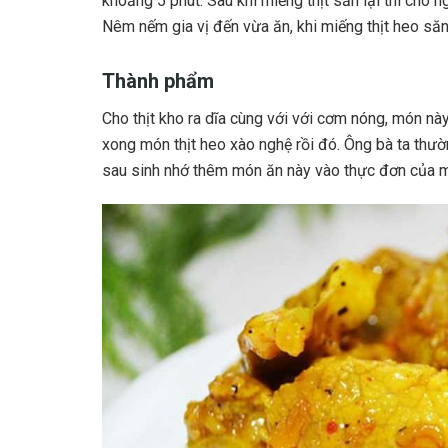
khoảng 5 phút. Sau khi miếng thịt săn lại thì cho n
Nêm nếm gia vị đến vừa ăn, khi miếng thịt heo săn l
Thành phẩm
Cho thịt kho ra dĩa cùng với với cơm nóng, món này
xong món thịt heo xào nghệ rồi đó. Ông bà ta thườn
sau sinh nhớ thêm món ăn này vào thực đơn của m