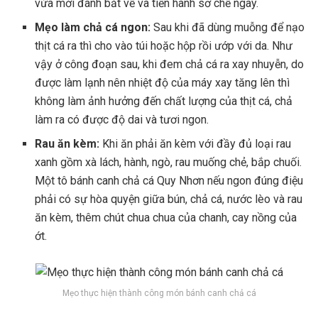
vừa mới đánh bắt về và tiến hành sơ chế ngay.
Mẹo làm chả cá ngon:
Sau khi đã dùng muỗng để nạo
thịt cá ra thì cho vào túi hoặc hộp rồi ướp với da. Như
vậy ở công đoạn sau, khi đem chả cá ra xay nhuyễn, do
được làm lạnh nên nhiệt độ của máy xay tăng lên thì
không làm ảnh hưởng đến chất lượng của thịt cá, chả
làm ra có được độ dai và tươi ngon.
Rau ăn kèm:
Khi ăn phải ăn kèm với đầy đủ loại rau
xanh gồm xà lách, hành, ngò, rau muống chẻ, bắp chuối.
Một tô bánh canh chả cá Quy Nhơn nếu ngon đúng điệu
phải có sự hòa quyện giữa bún, chả cá, nước lèo và rau
ăn kèm, thêm chút chua chua của chanh, cay nồng của
ớt.
Mẹo thực hiện thành công món bánh canh chả cá