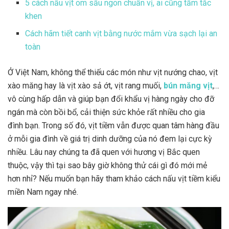
5 cách nấu vịt om sấu ngon chuẩn vị, ai cũng tấm tắc
khen
Cách hãm tiết canh vịt bằng nước mắm vừa sạch lại an
toàn
Ở Việt Nam, không thể thiếu các món như vịt nướng chao, vịt
xào măng hay là vịt xào sả ớt, vịt rang muối,
bún măng vịt
,…
vô cùng hấp dẫn và giúp bạn đổi khẩu vị hàng ngày cho đỡ
ngán mà còn bồi bổ, cải thiện sức khỏe rất nhiều cho gia
đình bạn. Trong số đó, vịt tiềm vẫn được quan tâm hàng đầu
ở mỗi gia đình về giá trị dinh dưỡng của nó đem lại cực kỳ
nhiều. Lâu nay chúng ta đã quen với hương vị Bắc quen
thuộc, vậy thì tại sao bây giờ không thử cái gì đó mới mẻ
hơn nhỉ? Nếu muốn bạn hãy tham khảo cách nấu vịt tiềm kiểu
miền Nam ngay nhé.