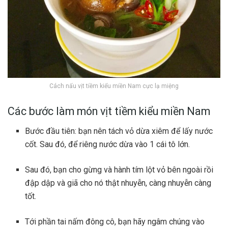
Cách nấu vịt tiềm kiểu miền Nam cực lạ miệng
Các bước làm món vịt tiềm kiểu miền Nam
Bước đầu tiên: bạn nên tách vỏ dừa xiêm để lấy nước
cốt. Sau đó, để riêng nước dừa vào 1 cái tô lớn.
Sau đó, bạn cho gừng và hành tím lột vỏ bên ngoài rồi
đập dập và giã cho nó thật nhuyễn, càng nhuyễn càng
tốt.
Tới phần tai nấm đông cô, bạn hãy ngâm chúng vào