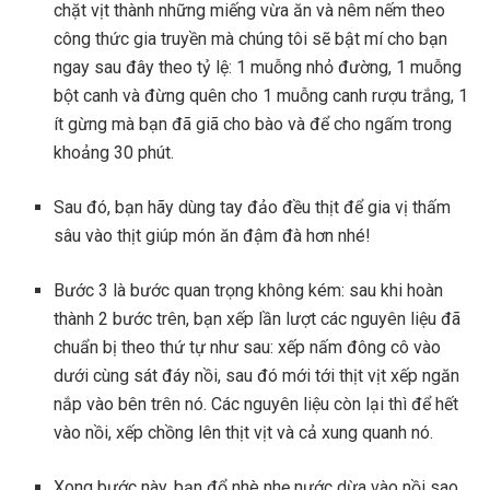
chặt vịt thành những miếng vừa ăn và nêm nếm theo
công thức gia truyền mà chúng tôi sẽ bật mí cho bạn
ngay sau đây theo tỷ lệ: 1 muỗng nhỏ đường, 1 muỗng
bột canh và đừng quên cho 1 muỗng canh rượu trắng, 1
ít gừng mà bạn đã giã cho bào và để cho ngấm trong
khoảng 30 phút.
Sau đó, bạn hãy dùng tay đảo đều thịt để gia vị thấm
sâu vào thịt giúp món ăn đậm đà hơn nhé!
Bước 3 là bước quan trọng không kém: sau khi hoàn
thành 2 bước trên, bạn xếp lần lượt các nguyên liệu đã
chuẩn bị theo thứ tự như sau: xếp nấm đông cô vào
dưới cùng sát đáy nồi, sau đó mới tới thịt vịt xếp ngăn
nắp vào bên trên nó. Các nguyên liệu còn lại thì để hết
vào nồi, xếp chồng lên thịt vịt và cả xung quanh nó.
Xong bước này, bạn đổ nhè nhẹ nước dừa vào nồi sao