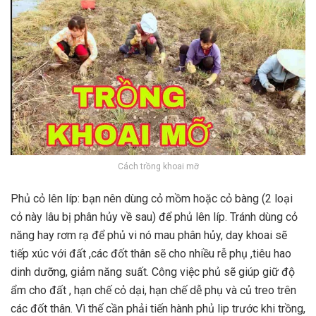
Cách trồng khoai mỡ
Phủ cỏ lên líp: bạn nên dùng cỏ mồm hoặc cỏ bàng (2 loại
cỏ này lâu bị phân hủy về sau) để phủ lên líp. Tránh dùng cỏ
năng hay rơm rạ để phủ vi nó mau phân hủy, day khoai sẽ
tiếp xúc với đất ,các đốt thân sẽ cho nhiều rễ phụ ,tiêu hao
dinh dưỡng, giảm năng suất. Công việc phủ sẽ giúp giữ độ
ẩm cho đất , hạn chế cỏ dại, hạn chế dễ phụ và củ treo trên
các đốt thân. Vì thế cần phải tiến hành phủ lip trước khi trồng,