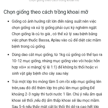
Chọn giống theo cách trồng khoai mỡ
Chọn giống theo cách trồng khoai mỡ
Giống có ảnh hưởng rất lớn đến năng suất nên việc
chọn giống và xử lý giống phải cực kỳ nghiêm ngặt.
Chọn giống là củ to già , có thể xử lý sau bệnh bằng
việc phun thuốc Bassa, Aplau vào củ để diệt các mầm
bệnh trong củ giống.
Dùng dao cắt mục giống, từ 1kg củ giống có thể tạo ra
10-12 mục giống, nhúng mục giống vào vôi hoặc hỗn
hợp vôi+ xi măng( tỷ lệ 1:1) để không bị thối hoặc vi
sinh vật gây bệnh cho cây sau này.
Trải một lớp tro mỏng tầm 5 cm rồi xếp mục giống lên
trên,sau đó đổ thêm lớp tro phủ lên mục giống.Để
khoảng 2-3 ngày thì tưới nước 1 lần. Chú ý nếu ẩm quá
khoai sẽ thối ,nếu độ ẩm thấp khoai sẽ lâu mọc mầm.
Sau 5-6 nếu thấy mặt cắt bị thối thì dở ra cạo hết lớp