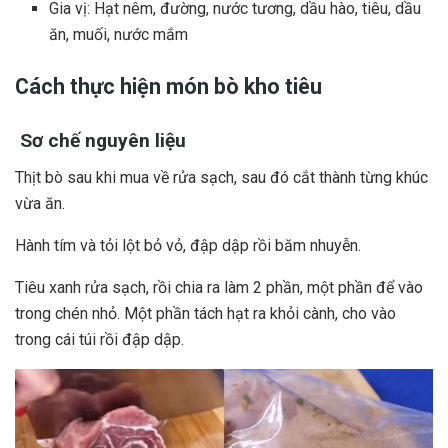
Gia vị: Hạt nêm, đường, nước tương, dầu hào, tiêu, dầu
ăn, muối, nước mắm
Cách thực hiện món bò kho tiêu
Sơ chế nguyên liệu
Thịt bò sau khi mua về rửa sạch, sau đó cắt thành từng khúc
vừa ăn.
Hành tím và tỏi lột bỏ vỏ, đập dập rồi băm nhuyễn.
Tiêu xanh rửa sạch, rồi chia ra làm 2 phần, một phần để vào
trong chén nhỏ. Một phần tách hạt ra khỏi cành, cho vào
trong cái túi rồi đập dập.