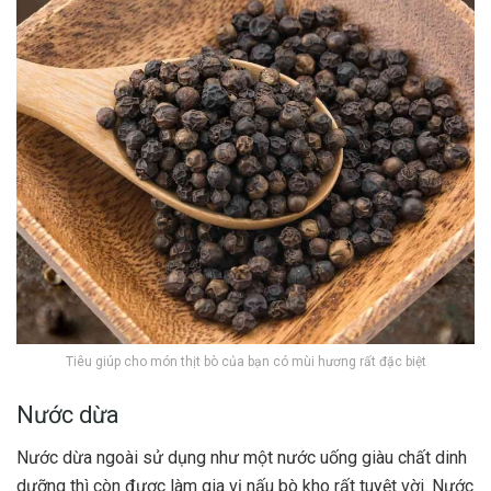
Tiêu giúp cho món thịt bò của bạn có mùi hương rất đặc biệt
Nước dừa
Nước dừa ngoài sử dụng như một nước uống giàu chất dinh
dưỡng thì còn được làm gia vị nấu bò kho rất tuyệt vời.
Nước