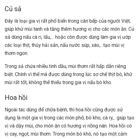
Củ sả
Đây là loại gia vị rất phổ biến trong căn bếp của người Việt,
giúp khử mùi tanh và tăng thêm hương vị cho các món ăn.
Củ
sả dùng nấu cà ri, lẩu,… hoặc còn được dùng làm gia vị ướp
các loại thịt, thủy hải sản, nấu nước súp, xào,…tạo mùi vị
thơm ngon.
Trong sả chứa nhiều tinh dầu, mùi thơm rất hấp dẫn riêng
biệt. Chính vì thế mà được dùng trong lúc sơ chế thịt bò, khử
mùi rất tốt, không thể thiếu trong gia vị nấu bò kho.
Hoa hồi
Ngoài tác dùng để chữa bệnh, thì hoa hồi cũng được sử
dụng là một gia vị trong các món phở, bò kho, cà ry,.. giúp tạo
vị và dậy mùi, cho món ăn có hương vị nồng nàn.
Hoa hồi có
vị cay, ngọt, mùi thơm. Trong món bò khô, nó tạo một cảm