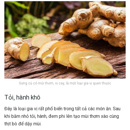
Gừng củ có mùi thơm, vị cay, là một loại gia vị quen thuộc
Tỏi, hành khô
Đây là loại gia vị rất phổ biến trong tất cả các món ăn.
Sau
khi băm nhỏ tỏi, hành, đem phi lên tạo mùi thơm xào cùng
thịt bò để dậy mùi.